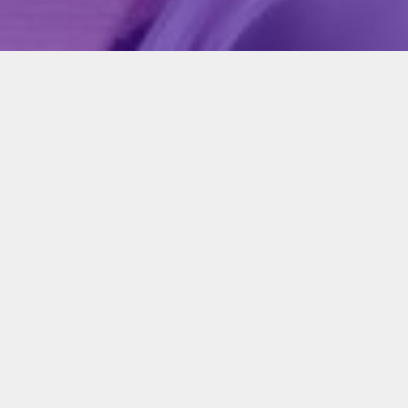
s
inas
aires acondicionados