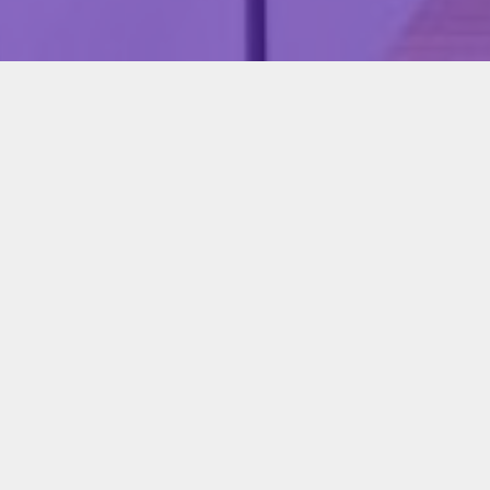
Te ayudamos en
piscina
electricidad
mantenimiento pisc